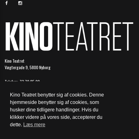
Kino Teatret
Vægtergade 9, 5800 Nyborg
Telefon:
73 70 85 99
Email:
nyborg@biografkompagniet.dk
Kino Teatret benytter sig af cookies. Denne
Åbningstider
hjemmeside benytter sig af cookies, som
husker dine tidligere handlinger. Hvis du
Cookie- og privatlivspolitik
klikker videre på vores side, accepterer du
dette.
Læs mere
Website og billetsystem fra ebillet a/s