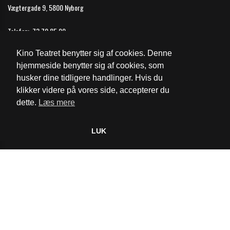
Vægtergade 9, 5800 Nyborg
Telefon:
73 70 85 99
Email:
nyborg@biografkompagniet.dk
Kino Teatret benytter sig af cookies. Denne
Åbningstider
hjemmeside benytter sig af cookies, som
husker dine tidligere handlinger. Hvis du
Cookie- og privatlivspolitik
klikker videre på vores side, accepterer du
dette.
Læs mere
Website og billetsystem fra ebillet a/s
LUK